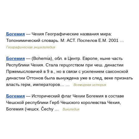
Богемия
— Чехия Географические названия мира:
Топонимический словарь. М: АСТ. Поспелов Е.М. 2001 …
Географическая энциклопедия
Богемия
— (Bohemia), обл. в Центр. Европе, ныне часть
Республики Чехия. Стала герцогством при чеш. династии
Пржемысловичей в 9 в., но в связи с усилением саксонской
династии Оттонов была вынуждена уже в след, веке признать
власть герм, императоров… …
Всемирная история
Богемия
— Исторический флаг Чехии Богемия в составе
Чешской республики Герб Чешского королевства Чехия,
Богемия (чешск. Čechy …
Википедия