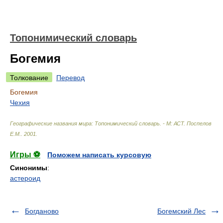
Топонимический словарь
Богемия
Толкование
Перевод
Богемия
Чехия
Географические названия мира: Топонимический словарь. - М: АСТ
.
Поспелов
Е.М.
.
2001
.
Игры ⚽
Поможем написать курсовую
Синонимы
:
астероид
Богданово
Богемский Лес